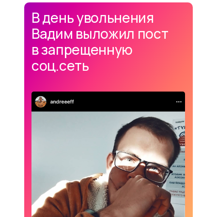
В день увольнения
Вадим выложил пост
в запрещенную
соц.сеть