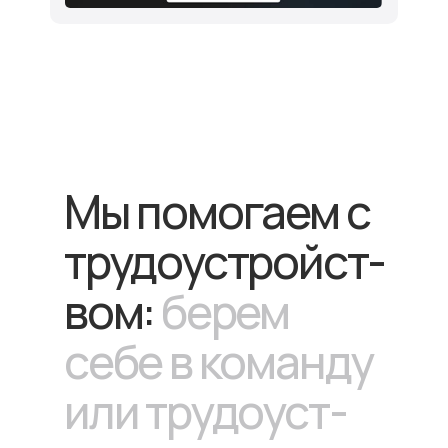
Мы помогаем с
трудоустройст-
вом:
берем
себе в команду
или трудоуст-